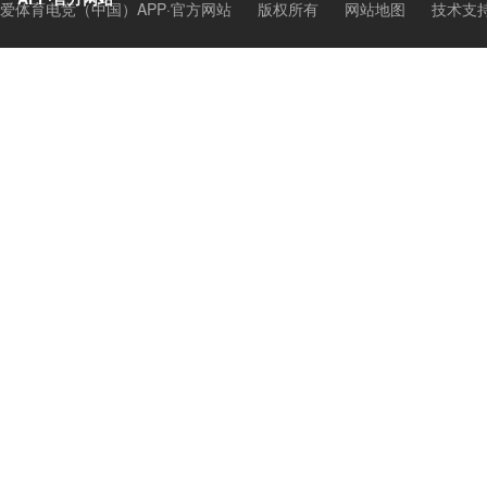
爱体育电竞（中国）APP·官方网站
版权所有
网站地图
技术支