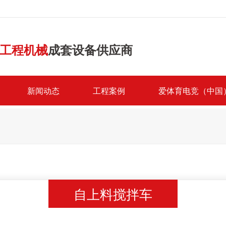
工程机械
成套设备供应商
新闻动态
工程案例
爱体育电竞（中国）
自上料搅拌车