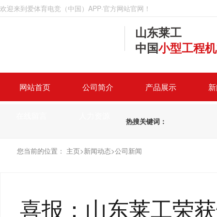
欢迎来到爱体育电竞（中国）APP·官方网站官网！
山东莱工
中国
小型工程机
网站首页
公司简介
产品展示
新
在线留言
人力资源
热搜关键词：
您当前的位置：
主页
>
新闻动态
>
公司新闻
喜报：山东莱工荣获烟