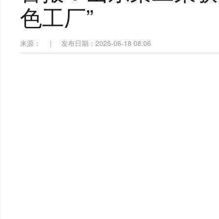
色工厂”
来源：
|
发布日期：2025-06-18 08:06