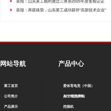
喜报：山东莱工顺利通过三体系2025年度复核认证
喜报：再获殊荣，山东莱工成功获评“高新技术企业”
网站导航
产品中心
莱工首页
爱体育电竞（中国）
公司简介
APP·官方网站
自上料搅拌车
产品展示
挖掘机